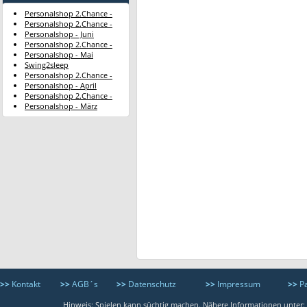
Personalshop 2.Chance -
Personalshop 2.Chance -
Personalshop - Juni
Personalshop 2.Chance -
Personalshop - Mai
Swing2sleep
Personalshop 2.Chance -
Personalshop - April
Personalshop 2.Chance -
Personalshop - März
>>
Kontakt
>>
AGB´s
>>
Datenschutz
>>
Impressum
>>
Pa
Hinweis: Spielen kann süchtig machen. Nähere Informationen unter: