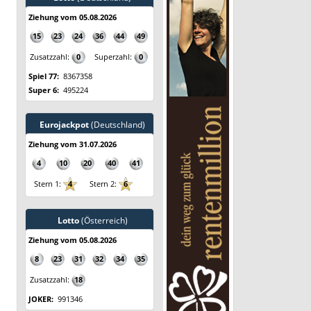
.
Ziehung vom 05.08.2026
15
23
24
36
44
49
Zusatzzahl:
0
Superzahl:
0
Spiel 77:
8367358
Super 6:
495224
Eurojackpot
(Deutschland)
Ziehung vom 31.07.2026
4
10
20
40
41
Stern 1:
4
Stern 2:
6
Lotto
(Österreich)
Ziehung vom 05.08.2026
8
23
31
32
34
35
Zusatzzahl:
18
JOKER:
991346