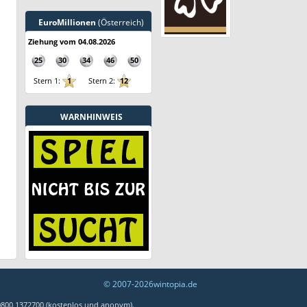
EuroMillionen
(Österreich)
Ziehung vom 04.08.2026
25
30
34
46
50
Stern 1:
1
Stern 2:
12
WARNHINWEIS
© 2007-2026wintopia.de
0800 1372700 (kostenlos und anonym).