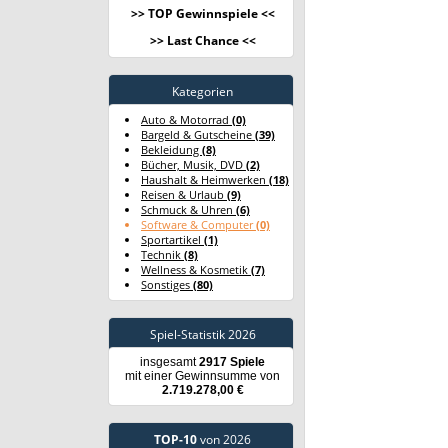
>> TOP Gewinnspiele <<
>> Last Chance <<
Kategorien
Auto & Motorrad
(0)
Bargeld & Gutscheine
(39)
Bekleidung
(8)
Bücher, Musik, DVD
(2)
Haushalt & Heimwerken
(18)
Reisen & Urlaub
(9)
Schmuck & Uhren
(6)
Software & Computer
(0)
Sportartikel
(1)
Technik
(8)
Wellness & Kosmetik
(7)
Sonstiges
(80)
Spiel-Statistik 2026
insgesamt
2917 Spiele
mit einer Gewinnsumme von
2.719.278,00 €
TOP-10
von 2026