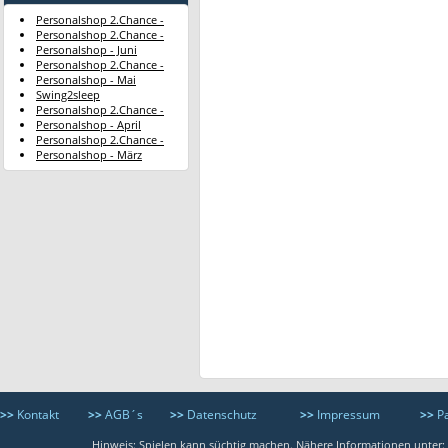
Personalshop 2.Chance -
Personalshop 2.Chance -
Personalshop - Juni
Personalshop 2.Chance -
Personalshop - Mai
Swing2sleep
Personalshop 2.Chance -
Personalshop - April
Personalshop 2.Chance -
Personalshop - März
>>
Kontakt
>>
AGB´s
>>
Datenschutz
>>
Impressum
>>
Pa
Hinweis: Spielen kann süchtig machen. Nähere Informationen unter: